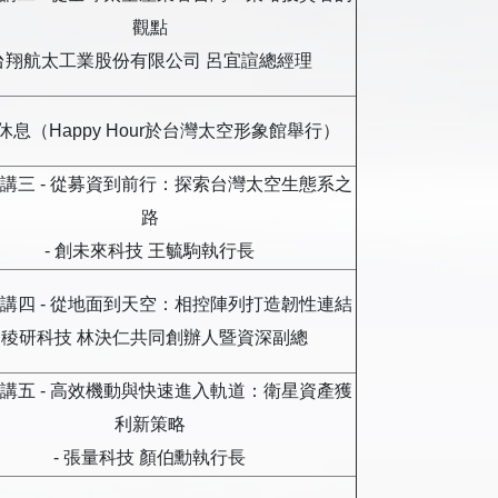
觀點
台翔航太工業股份有限公司 呂宜諠總經理
休息（Happy Hour於台灣太空形象館舉行）
講三 - 從募資到前行：探索台灣太空生態系之
路
- 創未來科技 王毓駒執行長
講四 - 從地面到天空：相控陣列打造韌性連結
- 稜研科技 林決仁共同創辦人暨資深副總
講五 - 高效機動與快速進入軌道：衛星資產獲
利新策略
- 張量科技 顏伯勳執行長