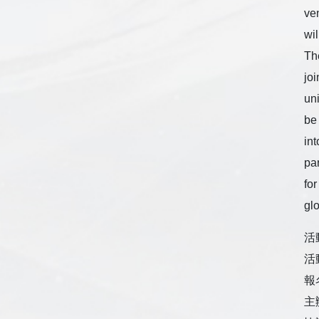
ven
wil
Th
joi
un
be
in
pa
for
glo
活
活
報
主