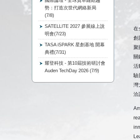
國際論壇 - 全球資本鏈結趨
勢：打造次世代網絡新局
(7/8)
SATELLITE 2027 參展線上說
在
明會(7/23)
創
TASA iSPARK 星創基地 開幕
聚
典禮(7/31)
關
耀登科技 - 第10屆技術研討會
活
Auden TechDay 2026 (7/9)
驗
灣
洽
Am
rea
in
Le