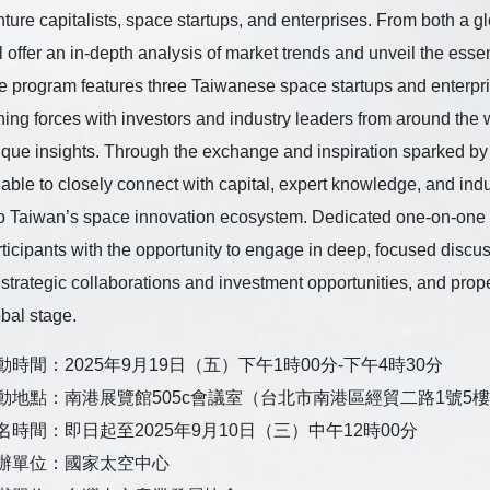
ture capitalists, space startups, and enterprises. From both a g
l offer an in-depth analysis of market trends and unveil the essent
e program features three Taiwanese space startups and enterpri
ning forces with investors and industry leaders from around the 
ique insights. Through the exchange and inspiration sparked by t
 able to closely connect with capital, expert knowledge, and ind
to Taiwan’s space innovation ecosystem. Dedicated one-on-one 
rticipants with the opportunity to engage in deep, focused disc
 strategic collaborations and investment opportunities, and prop
bal stage.
動時間：2025年9月19日（五）下午1時00分-下午4時30分
動地點：南港展覽館505c會議室（台北市南港區經貿二路1號5
名時間：即日起至2025年9月10日（三）中午12時00分
辦單位：國家太空中心