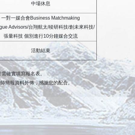
中場休息
一對一媒合會Business Matchmaking
gue Advisors/台翔航太/稜研科技/創未來科技/
張量科技 個別進行10分鐘媒合交流
活動結束
皆需確實填寫報名表。
講師簡報資料外傳，感謝您的配合。