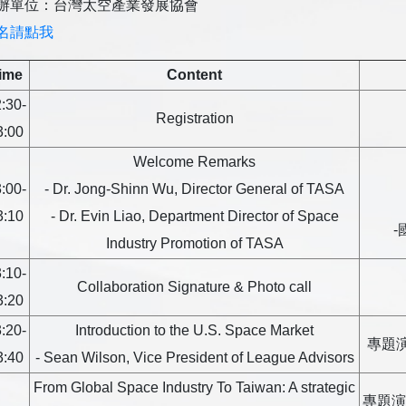
辦單位：台灣太空產業發展協會
名請點我
ime
Content
:30-
Registration
3:00
Welcome Remarks
:00-
- Dr. Jong-Shinn Wu, Director General of TASA
3:10
- Dr. Evin Liao, Department Director of Space
Industry Promotion of TASA
:10-
Collaboration Signature & Photo call
3:20
:20-
Introduction to the U.S. Space Market
專題演講一
3:40
- Sean Wilson, Vice President of League Advisors
From Global Space Industry To Taiwan: A strategic
專題演