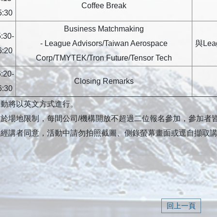
Coffee Break
5:30
Business Matchmaking
:30-
- League Advisors/Taiwan Aerospace
與Lea
6:20
Corp/TMYTEK/Tron Future/Tensor Tech
:20-
Closing Remarks
6:30
活動將以英文方式進行。
由於場地限制，每間公司/機構開放不超過二位報名參加，參加者
非經講者同意，活動中請勿拍照截圖、側錄螢幕畫面或逕自擷取
回上一頁