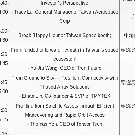
:40-
Investor’s Perspective
4:00
- Tracy Lu, General Manager of Taiwan Aerospace
-
Corp
:00-
Break (Happy Hour at Taiwan Space booth)
中場
4:30
From funded to forward：A path in Taiwan's space
專題演
:30-
ecosystem
4:45
- Yu-Jiu Wang, CEO of Tron Future
From Ground to Sky — Resilient Connectivity with
:45-
專題演
Phased Array Solutions
5:00
- Ethan Lin, Co-founder & SVP of TMYTEK
Profiting from Satellite Assets through Efficient
專題演
:00-
Maneuvering and Rapid Orbit Access
5:15
- Thomas Yen, CEO of Tensor Tech
:15-