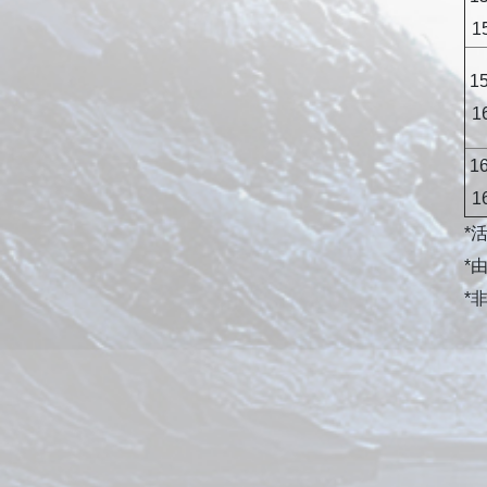
1
15
1
16
1
*
*
*