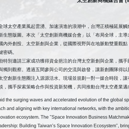
太空創新商機媒合會 (9/
全球太空產業風起雲湧、加速演進的浪潮中，台灣正積極延展觸
新生態版圖。本次「太空創新商機媒合會」以「布局全球，主導
國內外創投、太空新創與企業，從國際視野與在地脈動雙重觀點
鍵密碼。
動特別邀請三家成功獲得資金挹注的台灣太空新創與企業，攜手
與獨到觀察。透過五間參與公司的交流與啟發，讓新創團隊得以
太空創新生態圈注入源源活水。現場並規劃一對一媒合時段，讓
談，攜手探索策略合作與投資新契機，共同推動台灣太空產業邁
id the surging waves and accelerated evolution of the global spa
ch and aligning with key international networks, with the ambiti
novation ecosystem. The "Space Innovation Business Matchmaki
adership: Building Taiwan’s Space Innovation Ecosystem", bring