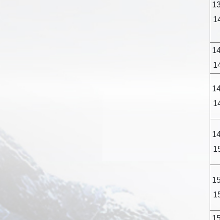
13
1
14
1
14
1
14
1
15
1
15