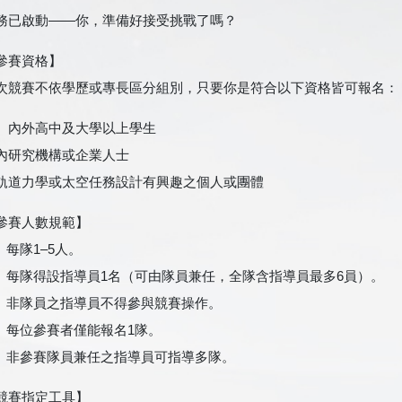
務已啟動——你，準備好接受挑戰了嗎？
參賽資格】
次競賽不依學歷或專長區分組別，只要你是符合以下資格皆可報名：
、內外高中及大學以上學生
內研究機構或企業人士
軌道力學或太空任務設計有興趣之個人或團體
參賽人數規範】
. 每隊1–5人。
. 每隊得設指導員1名（可由隊員兼任，全隊含指導員最多6員）。
. 非隊員之指導員不得參與競賽操作。
. 每位參賽者僅能報名1隊。
. 非參賽隊員兼任之指導員可指導多隊。
競賽指定工具】