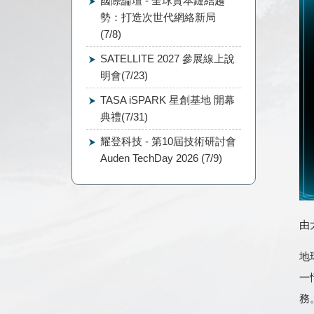
國際論壇 - 全球資本鏈結趨
勢：打造次世代網絡新局
(7/8)
SATELLITE 2027 參展線上說
明會(7/23)
TASA iSPARK 星創基地 開幕
典禮(7/31)
耀登科技 - 第10屆技術研討會
Auden TechDay 2026 (7/9)
由
地
一
務