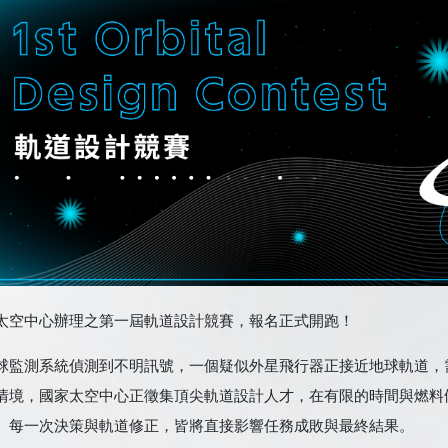
太空中心辦理之第一屆軌道設計競賽，報名正式開跑！
球監測系統偵測到不明訊號，一個疑似外星飛行器正接近地球軌道，
情境，國家太空中心正徵集頂尖軌道設計人才，在有限的時間與燃料
。每一次決策與軌道修正，皆將直接影響任務成敗與最終結果。