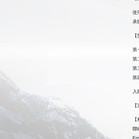
使
承
【
第
第
第
第
入
【
【
聯
Em