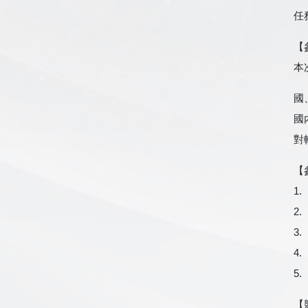
任
【
本
國
國
對
【
1
2
3
4
5
【