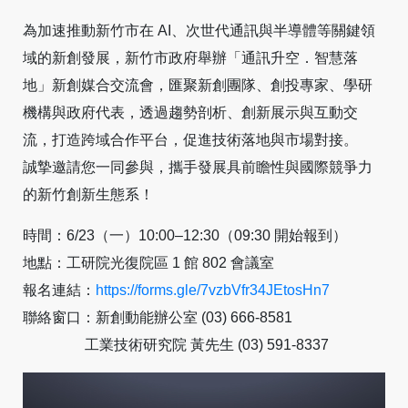
為加速推動新竹市在 AI、次世代通訊與半導體等關鍵領
域的新創發展，新竹市政府舉辦「通訊升空．智慧落
地」新創媒合交流會，匯聚新創團隊、創投專家、學研
機構與政府代表，透過趨勢剖析、創新展示與互動交
流，打造跨域合作平台，促進技術落地與市場對接。
誠摯邀請您一同參與，攜手發展具前瞻性與國際競爭力
的新竹創新生態系！
時間：6/23（一）10:00–12:30（09:30 開始報到）
地點：工研院光復院區 1 館 802 會議室
報名連結：
https://forms.gle/7vzbVfr34JEtosHn7
聯絡窗口：新創動能辦公室 (03) 666-8581
工業技術研究院 黃先生 (03) 591-8337